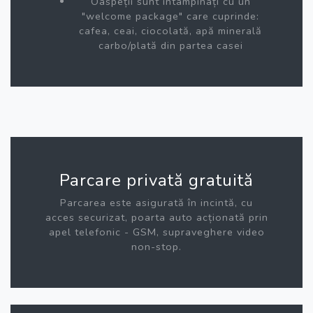
Oaspeții sunt întâmpinați cu un
"welcome package" care cuprinde:
cafea, ceai, ciocolată, apă minerală
carbo/plată din partea casei
Parcare privată gratuită
Parcarea este asigurată în incintă, cu
acces securizat, poarta auto acționată prin
apel telefonic - GSM, supraveghere video
non-stop.