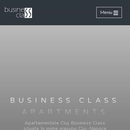
Meniu
BUSINESS CLASS
APARTMENTS
Apartamentele Cluj Business Class
situate în inima orasului Cluj-Napoca