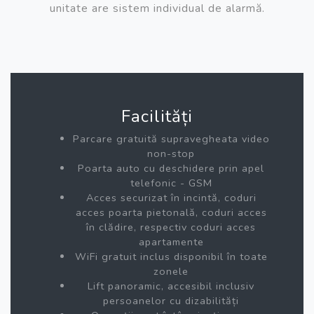
unitate are sistem individual de alarmă.
Facilități
Parcare gratuită supravegheata video
non-stop
Poarta auto cu deschidere prin apel
telefonic - GSM
Acces securizat în incintă, coduri
acces poarta pietonală, coduri acces
în clădire, respectiv coduri acces
apartamente
WiFi gratuit inclus disponibil în toate
zonele
Lift panoramic, accesibil inclusiv
persoanelor cu dizabilități